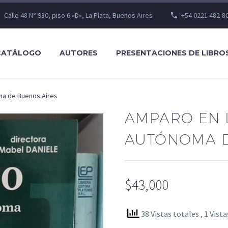
Calle 48 N° 930, piso 6 «D», La Plata, Buenos Aires
+54 0221 482-8
CATÁLOGO
AUTORES
PRESENTACIONES DE LIBRO
ma de Buenos Aires
AMPARO EN 
AUTÓNOMA D
$
43,000
38 Vistas totales
, 1 Vist