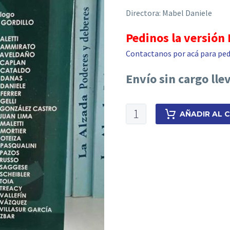
Directora: Mabel Daniele
Pedinos la versión
Contactanos por acá para ped
Envío sin cargo lle
Amparo
AÑADIR AL 
en
la
Ciudad
Autónoma
de
Buenos
Aires
cantidad