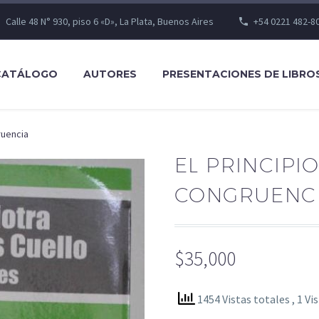
Calle 48 N° 930, piso 6 «D», La Plata, Buenos Aires
+54 0221 482-8
CATÁLOGO
AUTORES
PRESENTACIONES DE LIBRO
ruencia
EL PRINCIPIO
CONGRUENC
$
35,000
1454 Vistas totales
, 1 Vi