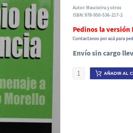
Autor: Masciotra y otros
ISBN: 978-950-536-217-2
Pedinos la versión
Contactanos por acá para ped
Envío sin cargo lle
El
AÑADIR AL 
principio
de
la
congruencia
cantidad