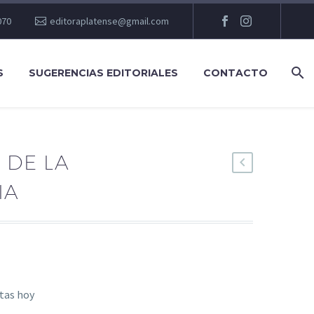
070
editoraplatense@gmail.com
S
SUGERENCIAS EDITORIALES
CONTACTO
 DE LA
IA
stas hoy