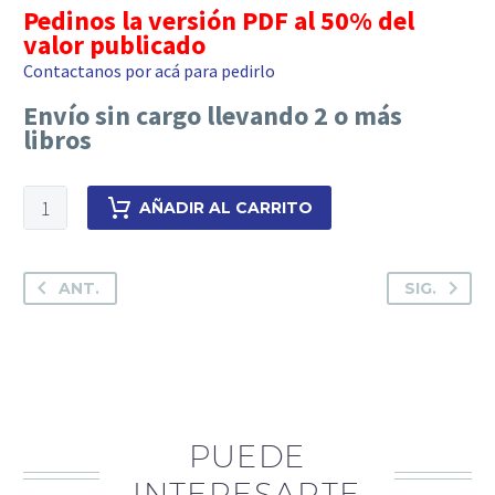
Pedinos la versión PDF al 50% del
valor publicado
Contactanos por acá para pedirlo
Envío sin cargo llevando 2 o más
libros
Herramientas
AÑADIR AL CARRITO
para
el
diligenciamiento
ANT.
SIG.
de
cédulas
y
mandamientos
cantidad
PUEDE
INTERESARTE