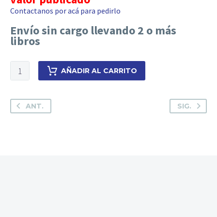
Contactanos por acá para pedirlo
Envío sin cargo llevando 2 o más
libros
Instituciones
AÑADIR AL CARRITO
de
la
moderna
ANT.
SIG.
Justicia
de
Paz
Letrada
cantidad