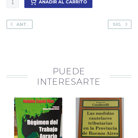
AÑADIR AL CARRITO
administración
pública
cantidad
ANT.
SIG.
PUEDE
INTERESARTE