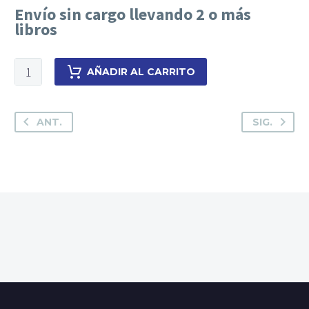
Envío sin cargo llevando 2 o más
libros
Prueba
AÑADIR AL CARRITO
penal
y
culpa
ANT.
SIG.
cantidad