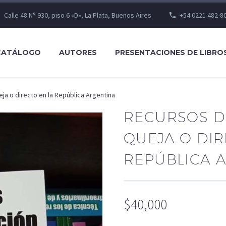
Calle 48 N° 930, piso 6 «D», La Plata, Buenos Aires
+54 0221 482-8
CATÁLOGO
AUTORES
PRESENTACIONES DE LIBRO
ja o directo en la República Argentina
RECURSOS D
QUEJA O DIR
REPÚBLICA 
$
40,000