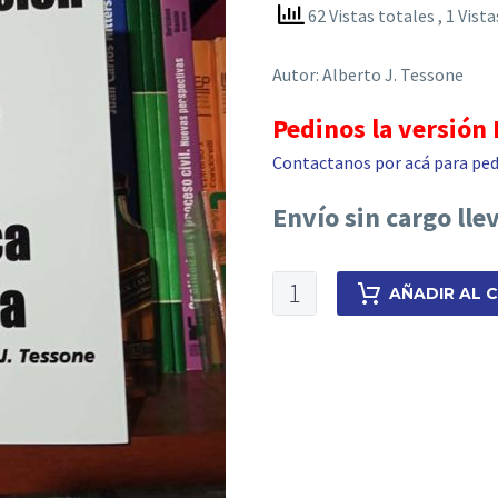
62 Vistas totales
, 1 Vist
Autor: Alberto J. Tessone
Pedinos la versión
Contactanos por acá para ped
Envío sin cargo lle
Recursos
AÑADIR AL 
de
apelación
y
queja
o
directo
en