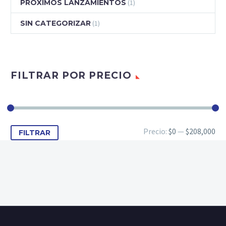
PRÓXIMOS LANZAMIENTOS
(1)
SIN CATEGORIZAR
(1)
FILTRAR POR PRECIO
Precio
Precio
Precio:
$0
—
$208,000
FILTRAR
mínimo
máximo