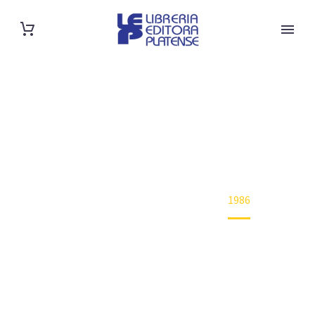
SHOP
Home
Año de edición
1986