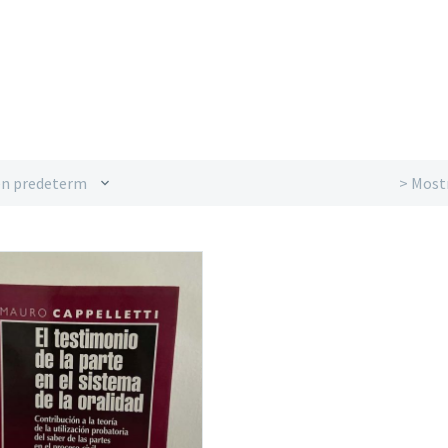
n predeterminado
> Most