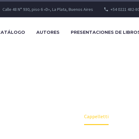
Calle 48 N° 930, piso 6 «D», La Plata, Buenos Aires
+54 0221 482-8
CATÁLOGO
AUTORES
PRESENTACIONES DE LIBRO
SHOP
Home
Autor
Cappelletti