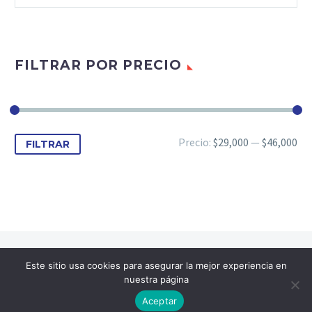
FILTRAR POR PRECIO
Precio
Precio
Precio:
$29,000
—
$46,000
FILTRAR
mínimo
máximo
Este sitio usa cookies para asegurar la mejor experiencia en
nuestra página
Aceptar