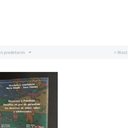
n predeterminado
> Most