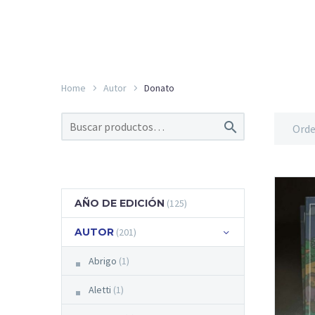
Home
Autor
Donato

Orde
AÑO DE EDICIÓN
(125)
AUTOR
(201)
Abrigo
(1)
Aletti
(1)