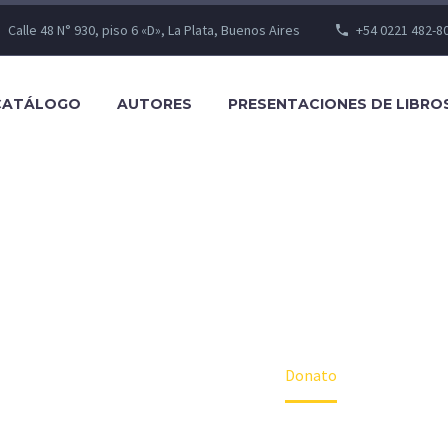
Calle 48 N° 930, piso 6 «D», La Plata, Buenos Aires
+54 0221 482-8
CATÁLOGO
AUTORES
PRESENTACIONES DE LIBRO
SHOP
Home
Autor
Donato